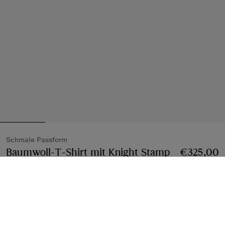
Schmale Passform
Baumwoll-T-Shirt mit Knight Stamp
Preis €325,
€325,00
Schwarz
3 farben
Größe wählen:
Größe Wählen