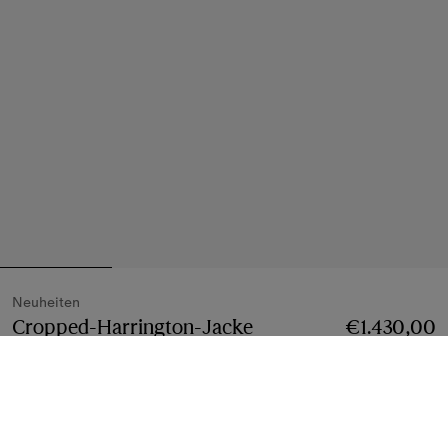
Neuheiten
Cropped-Harrington-Jacke
€1.430,00
„Hayfield“ aus Tropen-Gabardine
Preis €1.430,0
Compact-Rosa
2 farben
Größe wählen: