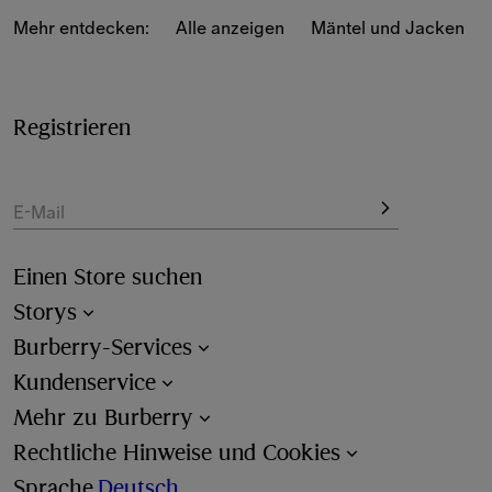
Mehr entdecken:
Alle anzeigen
Mäntel und Jacken
Entdecken Sie zahlreiche Passformen und saisonale 
Silhouetten – schmal, leger, kurz- oder langärmelig – für 
Komfort und Stil bei jedem Wetter.
Registrieren
Unsere neuen T-Shirts für Herren präsentieren neue 
Farbvarianten, Logos und zeitgemäße 
Neuinterpretationen der ikonischen Designelemente 
E-Mail
von Burberry.
Einen Store suchen
Storys
Burberry-Services
Kundenservice
Mehr zu Burberry
Rechtliche Hinweise und Cookies
Sprache
Deutsch