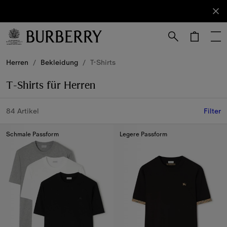
Anmelden
Newsletter
abonnieren.
Weiter zum Inhalt
Weiter zum Menü unten
Herren
/
Bekleidung
/
T-Shirts
T-Shirts für Herren
84 Artikel
Filter
Schmale Passform
Legere Passform