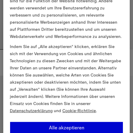
sind für die Funktion der Website notwendig. Andere
werden verwendet um Ihre Benutzererfahrung zu
verbessern und zu personalisieren, um relevante
personalisierte Werbeanzeigen anhand Ihrer Interessen
auf Plattformen Dritter bereitzustellen und um unseren
Webdatenverkehr und Werbeperformance zu analysieren.
Indem Sie auf „Alle akzeptieren“ klicken, erklären Sie
sich mit der Verwendung von Cookies und ähnlichen
Baumwoll-T-Shirt mit Check-Besatz
Baumwoll-T-Shirt mit Knight
Technologien zu diesen Zwecken und mit der Weitergabe
€425,00
€395,00
Ihrer Daten an unsere Partner einverstanden. Alternativ
Baumwoll-T-Shirt mit Check-Besatz, €425,00
Baumwoll-T-Shirt mit Knight, €
können Sie auswählen, welche Arten von Cookies Sie
akzeptieren oder deaktivieren möchten, indem Sie unten
Schmale Passform
Legere Passform
auf „Verwalten“ klicken (Sie können Ihre Auswahl
jederzeit ändern). Weitere Informationen über unseren
Einsatz von Cookies finden Sie in unserer
Datenschutzerklärung
und
Cookie-Richtlinie
.
Alle akzeptieren