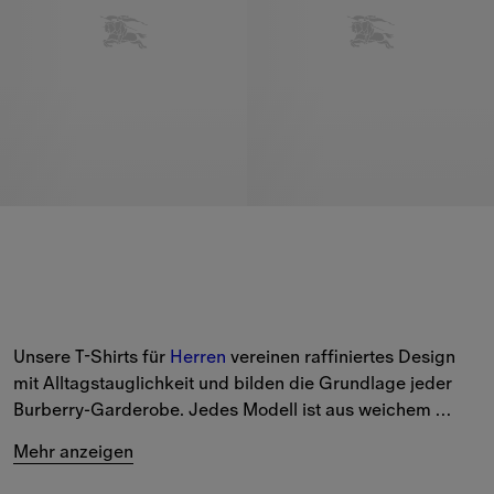
Unsere T-Shirts für 
Herren
 vereinen raffiniertes Design 
mit Alltagstauglichkeit und bilden die Grundlage jeder 
Burberry-Garderobe. Jedes Modell ist aus weichem 
Baumwolljersey gefertigt und mit ikonischen Details 
Mehr anzeigen
versehen, darunter das charakteristische 
Burberry Check-Karomuster
.