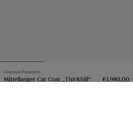
Oversize-Passform
Mittellanger Car Coat „Thickhill“
€1.980,00
aus Tropengabardine
Preis €1.980,00
Oversize-
Tundra-Weiß
Größe wählen:
Größe Wählen