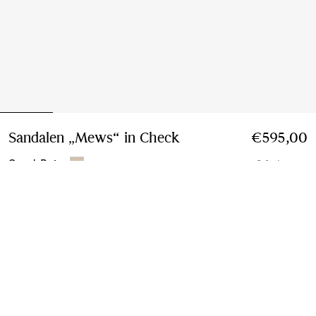
Sandalen „Mews“ in Check
Preis €595,00
€595,00
Sand-Beige
2 farben
Größe wählen:
Größe Wählen
Im Store suchen
Verfügbarkeit im Burberry-Store in Ihrer Nähe prüfen